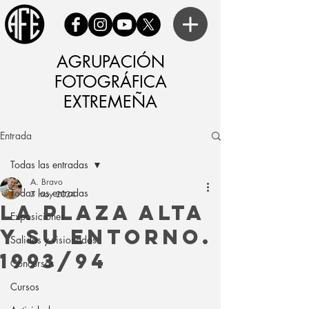
AGRUPACIÓN
FOTOGRÁFICA
EXTREMEÑA
Entrada
Todas las entradas
A. Bravo
Todas las entradas
7 may 2024
La Plaza Alta
Exposiciones
y su Entorno.
Salidas y visionados
1993/94
Concursos
Cursos