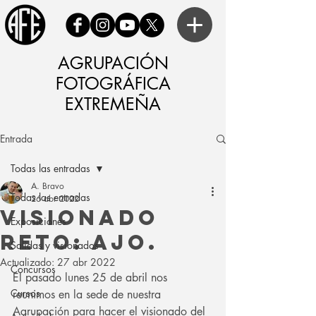
AGRUPACIÓN
FOTOGRÁFICA
EXTREMEÑA
Entrada
Todas las entradas
A. Bravo
Todas las entradas
26 abr 2022
Visionado
Exposiciones
reto: Ajo.
Salidas y visionados
Actualizado:
27 abr 2022
Concursos
El pasado lunes 25 de abril nos 
Cursos
reunimos en la sede de nuestra 
Agrupación para hacer el visionado del 