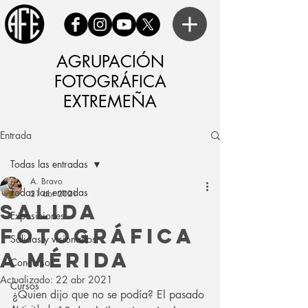
AGRUPACIÓN
FOTOGRÁFICA
EXTREMEÑA
Entrada
Todas las entradas
A. Bravo
Todas las entradas
21 abr 2021
Salida
Exposiciones
fotográfica
Salidas y visionados
a Mérida
Concursos
Actualizado:
22 abr 2021
Cursos
¿Quien dijo que no se podía? El pasado 