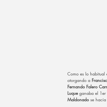
Como es lo habitual e
otorgando a 
Francis
Fernando Falero Car
Luque 
ganaba el 1er 
Maldonado
 se hacía