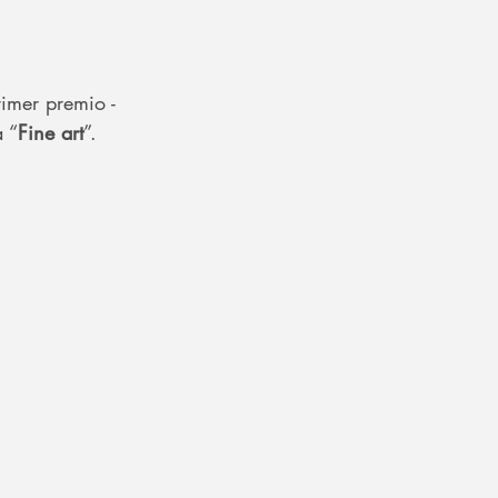
rimer premio -
a “
Fine art
”.