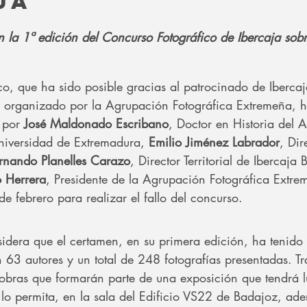
ja
 la 1ª edición del Concurso Fotográfico de Ibercaja sobre
ico, que ha sido posible gracias al patrocinado de Iberca
o organizado por la Agrupación Fotográfica Extremeña, 
 por 
José Maldonado Escribano
, Doctor en Historia del A
Universidad de Extremadura, 
Emilio Jiménez Labrador
, Dir
rnando Planelles Carazo
, Director Territorial de Ibercaja
 Herrera
, Presidente de la Agrupación Fotográfica Extre
e febrero para realizar el fallo del concurso.
idera que el certamen, en su primera edición, ha tenido 
 63 autores y un total de 248 fotografías presentadas. Tr
obras que formarán parte de una exposición que tendrá 
a lo permita, en la sala del Edificio VS22 de Badajoz, ad