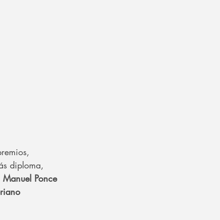
premios, 
ás diploma, 
 
Manuel Ponce 
riano 