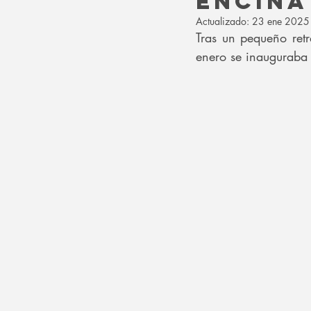
encina
Actualizado:
23 ene 2025
Tras un pequeño ret
enero se inauguraba 