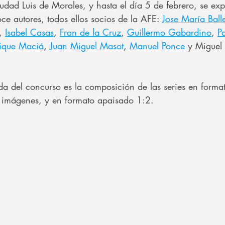
udad Luis de Morales, y hasta el día 5 de febrero, se ex
oce autores, todos ellos socios de la AFE: 
Jose María Balle
, 
Isabel Casas
, 
Fran de la Cruz
, 
Guillermo Gabardino
, 
P
ique Maciá
, 
Juan Miguel Masot
, 
Manuel Ponce
 y Miguel
da del concurso es la composición de las series en format
as imágenes, y en formato apaisado 1:2.