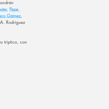
pondrán 
ster
, 
Pepe 
aco Gámez
, 
 A. Rodríguez 
o tríptico, con 