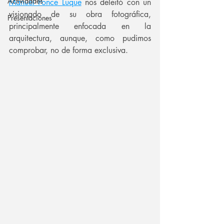
Actividades
Manuel Ponce Luque
 nos deleitó con un 
visionado de su obra fotográfica, 
Presentaciones
principalmente enfocada en la 
arquitectura, aunque, como pudimos 
comprobar, no de forma exclusiva.