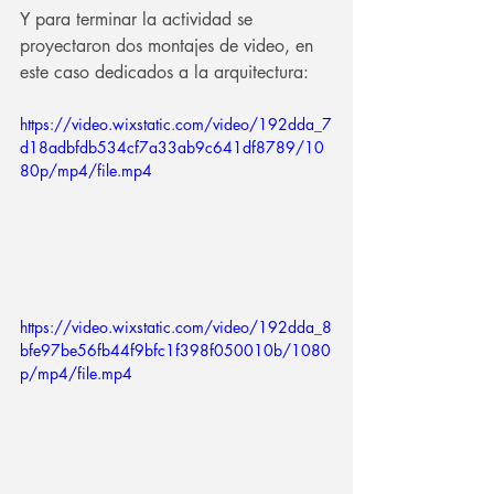
Y para terminar la actividad se 
proyectaron dos montajes de video, en 
este caso dedicados a la arquitectura:
https://video.wixstatic.com/video/192dda_7
d18adbfdb534cf7a33ab9c641df8789/10
80p/mp4/file.mp4
https://video.wixstatic.com/video/192dda_8
bfe97be56fb44f9bfc1f398f050010b/1080
p/mp4/file.mp4