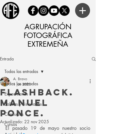
AGRUPACIÓN
FOTOGRÁFICA
EXTREMEÑA
Entrada
Todas las entradas
A. Bravo
Todas las entradas
1 jun 2025
Flashback.
Exposiciones
Manuel
Salidas y visionados
Ponce.
Concursos
Actualizado:
22 nov 2025
Cursos
El pasado 19 de mayo nuestro socio 