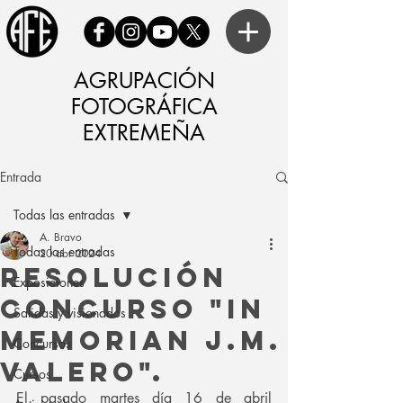
AGRUPACIÓN
FOTOGRÁFICA
EXTREMEÑA
Entrada
Todas las entradas
A. Bravo
Todas las entradas
20 abr 2024
Resolución
Exposiciones
Concurso "In
Salidas y visionados
Memorian J.M.
Concursos
Valero".
Cursos
El pasado martes día 16 de abril 