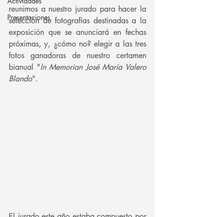
Actividades
reunimos a nuestro jurado para hacer la 
Presentaciones
selección de fotografías destinadas a la 
exposición que se anunciará en fechas 
próximas, y, ¿cómo no? elegir a las tres 
fotos ganadoras de nuestro certamen 
bianual "
In Memorian José María Valero 
Blando
".
El jurado este año estaba compuesto por 