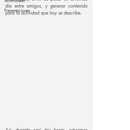
Actividades
día entre amigos, y generar contenido 
Presentaciones
para la actividad que hoy se describe.
Así, durante casi dos horas, estuvimos 