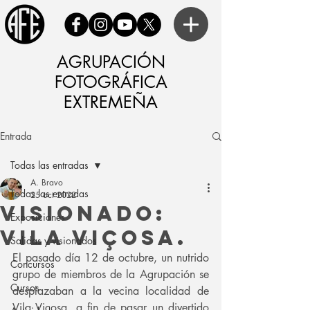
AGRUPACIÓN
FOTOGRÁFICA
EXTREMEÑA
Entrada
Todas las entradas
A. Bravo
Todas las entradas
25 oct 2022
Visionado:
Exposiciones
Vila Viçosa.
Salidas y visionados
El pasado día 12 de octubre, un nutrido 
Concursos
grupo de miembros de la Agrupación se 
Cursos
desplazaban a la vecina localidad de 
Vila Viçosa, a fin de pasar un divertido 