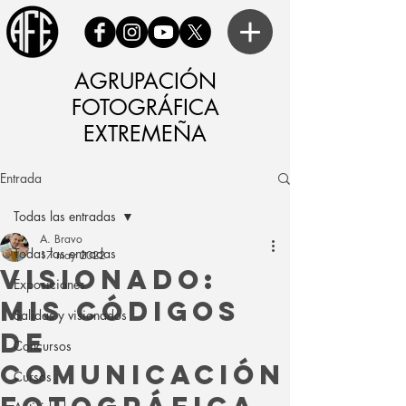
AGRUPACIÓN
FOTOGRÁFICA
EXTREMEÑA
Entrada
Todas las entradas
A. Bravo
Todas las entradas
17 may 2022
Visionado:
Exposiciones
Mis códigos
Salidas y visionados
de
Concursos
comunicación
Cursos