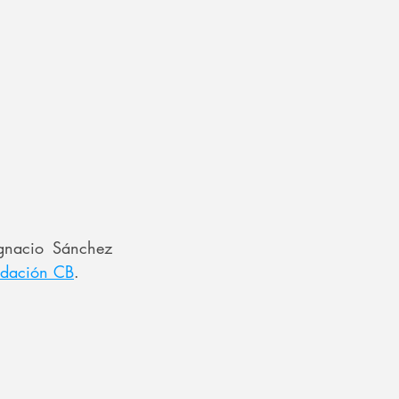
gnacio Sánchez 
ndación CB
.