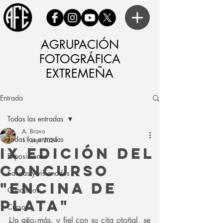
AGRUPACIÓN
FOTOGRÁFICA
EXTREMEÑA
Entrada
Todas las entradas
A. Bravo
Todas las entradas
11 sept 2024
IX edición del
Exposiciones
concurso
Salidas y visionados
"encina de
Concursos
plata"
Cursos
Un año más, y fiel con su cita otoñal, se 