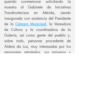
querido conmemorar solicitando la 
muestra al Gabinete de Iniciativas 
Transfronterizas en Mérida, siendo 
inaugurada con asistencia del Presidente 
de la 
Cámara Municipal
, la Vereadora 
de Cultura y la coordinadora de la 
Galería, así como gente del pueblo y, 
sobre todo, personas procedente de 
Aldeia da Luz, muy interesadas por los 
personajes retratados, sus paisanos y 
familiares, y en los que hubo momentos 
emocionantes por los reconocimientos de 
sus padres o familiares, ya fallecidos.
La muestra se puede visitar hasta el 
próximo día 26 de octubre.
jose maria ballester
Portugal
Mourao
Aldeia da Luz
Alqueva