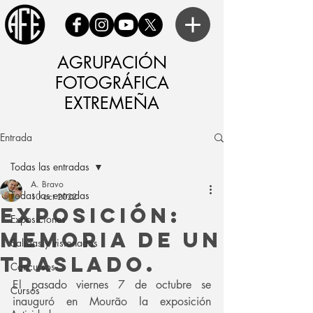
AGRUPACIÓN
FOTOGRÁFICA
EXTREMEÑA
Entrada
Todas las entradas
A. Bravo
Todas las entradas
10 oct 2022
Exposición:
Exposiciones
Memoria de un
Salidas y visionados
traslado.
Concursos
El pasado viernes 7 de octubre se 
Cursos
inauguró en Mourão la exposición 