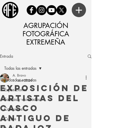
AGRUPACIÓN
FOTOGRÁFICA
EXTREMEÑA
Entrada
Todas las entradas
A. Bravo
Todas las entradas
10 abr 2024
EXPOSICIÓN DE
Exposiciones
ARTISTAS DEL
Salidas y visionados
CASCO
Concursos
ANTIGUO DE
Cursos