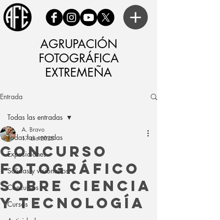
AGRUPACIÓN
FOTOGRÁFICA
EXTREMEÑA
Entrada
Todas las entradas
A. Bravo
Todas las entradas
17 dic 2025
CONCURSO
Exposiciones
FOTOGRÁFICO
Salidas y visionados
SOBRE CIENCIA
Concursos
Y TECNOLOGÍA
Cursos