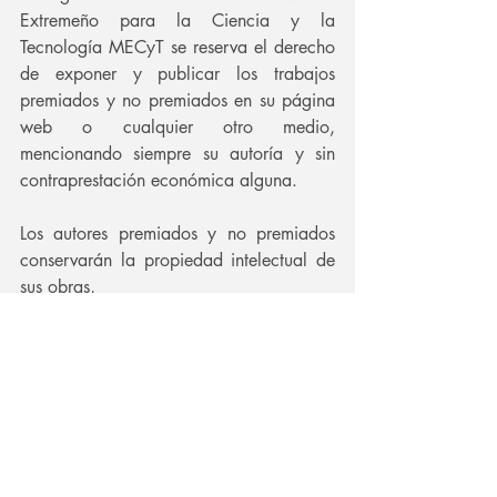
Extremeño para la Ciencia y la 
Tecnología MECyT se reserva el derecho 
de exponer y publicar los trabajos 
premiados y no premiados en su página 
web o cualquier otro medio, 
mencionando siempre su autoría y sin 
contraprestación económica alguna.
Los autores premiados y no premiados 
conservarán la propiedad intelectual de 
sus obras,
pero no percibirán indemnización alguna 
por la difusión y explotación de las 
mismas.
ACEPTACIÓN DE LAS 
BASES
La participación en el concurso supone 