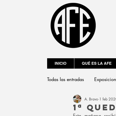
INICIO
QUÉ ES LA AFE
Todas las entradas
Exposicio
A. Bravo
1 feb 202
Presentaciones
1ª Que
Esta mañana recibí