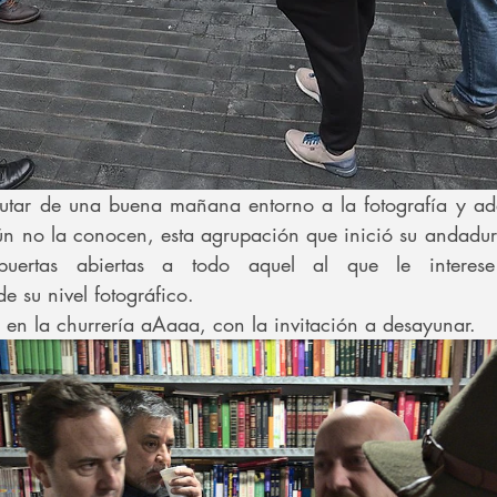
frutar de una buena mañana entorno a la fotografía y ade
ún no la conocen, esta agrupación que inició su andadur
uertas abiertas a todo aquel al que le interese l
e su nivel fotográfico.
ó en la churrería aAaaa, con la invitación a desayunar.