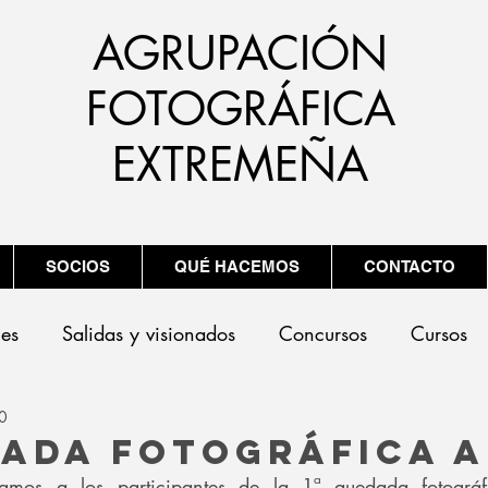
AGRUPACIÓN
FOTOGRÁFICA
EXTREMEÑA
SOCIOS
QUÉ HACEMOS
CONTACTO
nes
Salidas y visionados
Concursos
Cursos
0
dada fotográfica A
amos a los participantes de la 1ª quedada fotográf